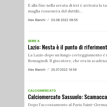
E alla fine nella serata di ieri è arrivata la
maglia rossonera del duttile...
Alex Bianchi
/
03.08.2022 09:55
SERIE A
Lazio: Nesta è il punto di riferime
La Lazio dopo un lungo corteggiamento è riu
Romagnoli. Il giocatore, che era in scadenza
Alex Bianchi
/
20.07.2022 14:59
CALCIOMERCATO
Calciomercato Sassuolo: Scamacca
Dopo l'accostamento al Paris Saint-Germai