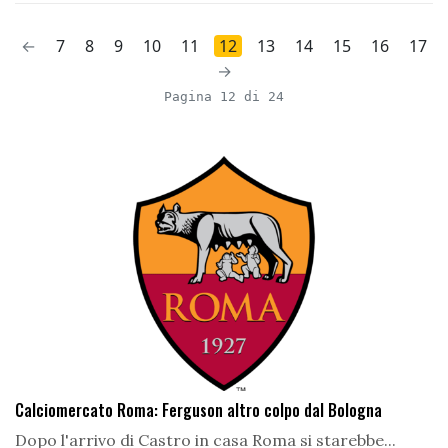
←
7
8
9
10
11
12
13
14
15
16
17
→
Pagina 12 di 24
Calciomercato Roma: Ferguson altro colpo dal Bologna
Dopo l'arrivo di Castro in casa Roma si starebbe...