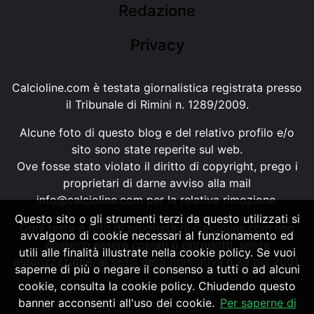
Redazione
Privacy
Calcioline.com è testata giornalistica registrata presso
il Tribunale di Rimini n. 1289/2009.
Alcune foto di questo blog e del relativo profilo e/o
sito sono state reperite sul web.
Ove fosse stato violato il diritto di copyright, prego i
proprietari di darne avviso alla mail
info@calcioline.com
per la relativa rimozione.
Questo sito o gli strumenti terzi da questo utilizzati si
Ogni testo e foto di proprietà di Calcioline.com non
avvalgono di cookie necessari al funzionamento ed
possono essere copiati o riprodotti, senza
utili alle finalità illustrate nella cookie policy. Se vuoi
autorizzazione, ai sensi della normativa n.29 del 2001.
saperne di più o negare il consenso a tutti o ad alcuni
cookie, consulta la cookie policy. Chiudendo questo
banner acconsenti all'uso dei cookie.
Per saperne di