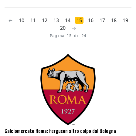
←
10
11
12
13
14
15
16
17
18
19
20
→
Pagina 15 di 24
Calciomercato Roma: Ferguson altro colpo dal Bologna