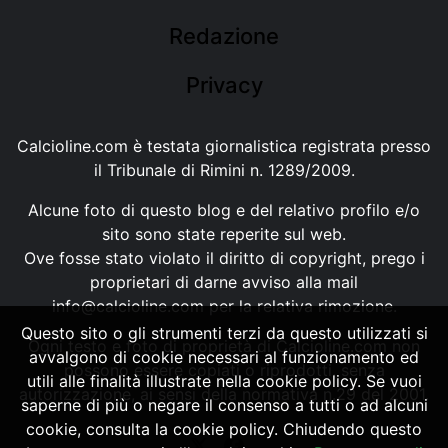
Redazione
Privacy
Calcioline.com è testata giornalistica registrata presso
il Tribunale di Rimini n. 1289/2009.
Alcune foto di questo blog e del relativo profilo e/o
sito sono state reperite sul web.
Ove fosse stato violato il diritto di copyright, prego i
proprietari di darne avviso alla mail
info@calcioline.com
per la relativa rimozione.
Questo sito o gli strumenti terzi da questo utilizzati si
Ogni testo e foto di proprietà di Calcioline.com non
avvalgono di cookie necessari al funzionamento ed
possono essere copiati o riprodotti, senza
utili alle finalità illustrate nella cookie policy. Se vuoi
autorizzazione, ai sensi della normativa n.29 del 2001.
saperne di più o negare il consenso a tutti o ad alcuni
cookie, consulta la cookie policy. Chiudendo questo