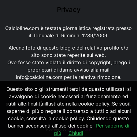
Privacy
Calcioline.com è testata giornalistica registrata presso
il Tribunale di Rimini n. 1289/2009.
Alcune foto di questo blog e del relativo profilo e/o
sito sono state reperite sul web.
Ove fosse stato violato il diritto di copyright, prego i
proprietari di darne avviso alla mail
info@calcioline.com
per la relativa rimozione.
Questo sito o gli strumenti terzi da questo utilizzati si
Ogni testo e foto di proprietà di Calcioline.com non
avvalgono di cookie necessari al funzionamento ed
possono essere copiati o riprodotti, senza
utili alle finalità illustrate nella cookie policy. Se vuoi
autorizzazione, ai sensi della normativa n.29 del 2001.
saperne di più o negare il consenso a tutti o ad alcuni
cookie, consulta la cookie policy. Chiudendo questo
banner acconsenti all'uso dei cookie.
Per saperne di
Powered by
SpheraHouse
più
Chiudi