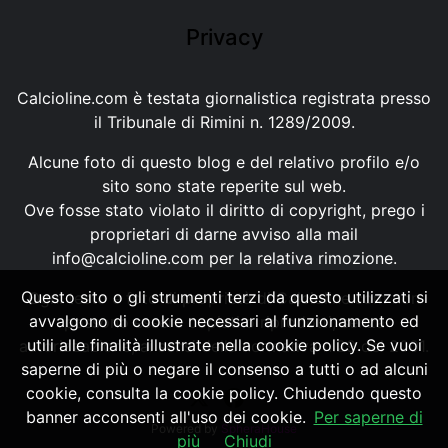
Privacy
Calcioline.com è testata giornalistica registrata presso
il Tribunale di Rimini n. 1289/2009.
Alcune foto di questo blog e del relativo profilo e/o
sito sono state reperite sul web.
Ove fosse stato violato il diritto di copyright, prego i
proprietari di darne avviso alla mail
info@calcioline.com
per la relativa rimozione.
Questo sito o gli strumenti terzi da questo utilizzati si
Ogni testo e foto di proprietà di Calcioline.com non
avvalgono di cookie necessari al funzionamento ed
possono essere copiati o riprodotti, senza
utili alle finalità illustrate nella cookie policy. Se vuoi
autorizzazione, ai sensi della normativa n.29 del 2001.
saperne di più o negare il consenso a tutti o ad alcuni
cookie, consulta la cookie policy. Chiudendo questo
banner acconsenti all'uso dei cookie.
Per saperne di
Powered by
SpheraHouse
più
Chiudi