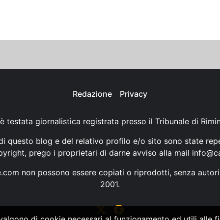
Redazione
Privacy
è testata giornalistica registrata presso il Tribunale di Rimi
i questo blog e del relativo profilo e/o sito sono state rep
opyright, prego i proprietari di darne avviso alla mail
info@ca
ne.com non possono essere copiati o riprodotti, senza autori
2001.
vvalgono di cookie necessari al funzionamento ed utili alle fin