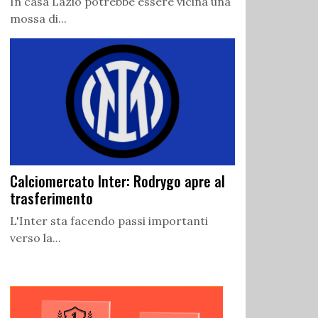
In casa Lazio potrebbe essere vicina una
mossa di...
Calciomercato Inter: Rodrygo apre al
trasferimento
L'Inter sta facendo passi importanti
verso la...