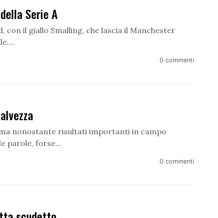
 della Serie A
, con il giallo Smalling, che lascia il Manchester
e....
0 commenti
salvezza
 ma nonostante risultati importanti in campo
e parole, forse...
0 commenti
otta scudetto