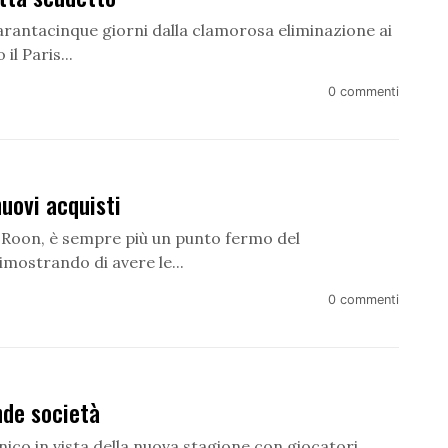
arantacinque giorni dalla clamorosa eliminazione ai
l Paris...
0 commenti
uovi acquisti
e Roon, è sempre più un punto fermo del
imostrando di avere le...
0 commenti
nde società
ico in vista della nuova stagione con giocatori