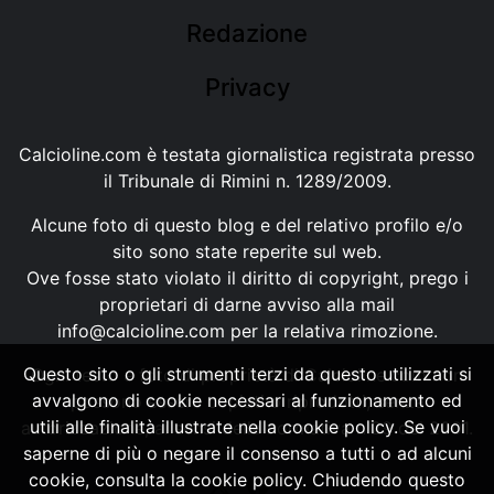
Redazione
Privacy
Calcioline.com è testata giornalistica registrata presso
il Tribunale di Rimini n. 1289/2009.
Alcune foto di questo blog e del relativo profilo e/o
sito sono state reperite sul web.
Ove fosse stato violato il diritto di copyright, prego i
proprietari di darne avviso alla mail
info@calcioline.com
per la relativa rimozione.
Questo sito o gli strumenti terzi da questo utilizzati si
Ogni testo e foto di proprietà di Calcioline.com non
avvalgono di cookie necessari al funzionamento ed
possono essere copiati o riprodotti, senza
utili alle finalità illustrate nella cookie policy. Se vuoi
autorizzazione, ai sensi della normativa n.29 del 2001.
saperne di più o negare il consenso a tutti o ad alcuni
cookie, consulta la cookie policy. Chiudendo questo