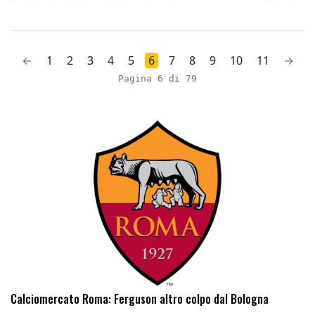
←
1
2
3
4
5
6
7
8
9
10
11
→
Pagina 6 di 79
Calciomercato Roma: Ferguson altro colpo dal Bologna