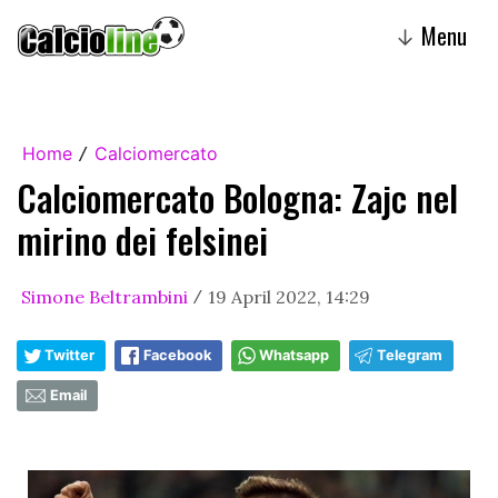
Menu
↓
Home
Calciomercato
/
Calciomercato Bologna: Zajc nel
mirino dei felsinei
Simone Beltrambini
19 April 2022, 14:29
/
Twitter
Facebook
Whatsapp
Telegram
Email