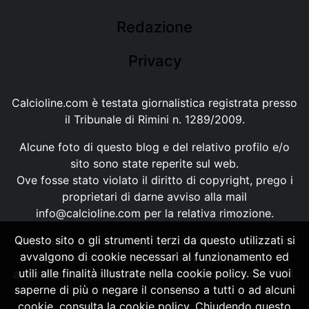
Redazione
Privacy
Calcioline.com è testata giornalistica registrata presso
il Tribunale di Rimini n. 1289/2009.
Alcune foto di questo blog e del relativo profilo e/o
sito sono state reperite sul web.
Ove fosse stato violato il diritto di copyright, prego i
proprietari di darne avviso alla mail
info@calcioline.com
per la relativa rimozione.
Questo sito o gli strumenti terzi da questo utilizzati si
Ogni testo e foto di proprietà di Calcioline.com non
avvalgono di cookie necessari al funzionamento ed
possono essere copiati o riprodotti, senza
utili alle finalità illustrate nella cookie policy. Se vuoi
autorizzazione, ai sensi della normativa n.29 del 2001.
saperne di più o negare il consenso a tutti o ad alcuni
cookie, consulta la cookie policy. Chiudendo questo