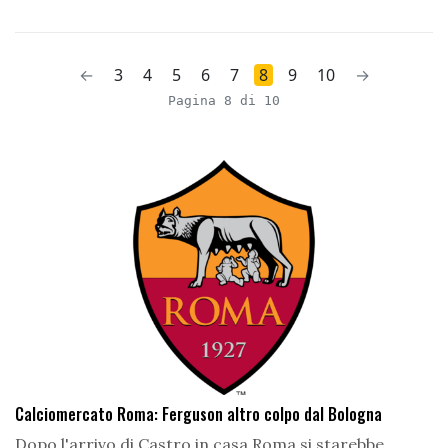
←
3
4
5
6
7
8
9
10
→
Pagina 8 di 10
Calciomercato Roma: Ferguson altro colpo dal Bologna
Dopo l'arrivo di Castro in casa Roma si starebbe...