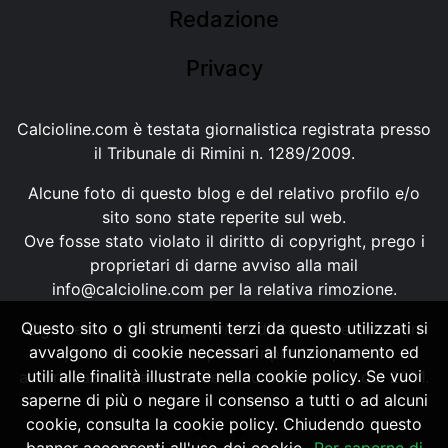
Redazione
Privacy
Calcioline.com è testata giornalistica registrata presso
il Tribunale di Rimini n. 1289/2009.
Alcune foto di questo blog e del relativo profilo e/o
sito sono state reperite sul web.
Ove fosse stato violato il diritto di copyright, prego i
proprietari di darne avviso alla mail
info@calcioline.com
per la relativa rimozione.
Questo sito o gli strumenti terzi da questo utilizzati si
Ogni testo e foto di proprietà di Calcioline.com non
avvalgono di cookie necessari al funzionamento ed
possono essere copiati o riprodotti, senza
utili alle finalità illustrate nella cookie policy. Se vuoi
autorizzazione, ai sensi della normativa n.29 del 2001.
saperne di più o negare il consenso a tutti o ad alcuni
cookie, consulta la cookie policy. Chiudendo questo