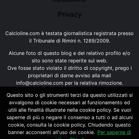
Privacy
Calcioline.com è testata giornalistica registrata presso
il Tribunale di Rimini n. 1289/2009.
Alcune foto di questo blog e del relativo profilo e/o
sito sono state reperite sul web.
Ove fosse stato violato il diritto di copyright, prego i
proprietari di darne avviso alla mail
info@calcioline.com
per la relativa rimozione.
Questo sito o gli strumenti terzi da questo utilizzati si
Ogni testo e foto di proprietà di Calcioline.com non
avvalgono di cookie necessari al funzionamento ed
possono essere copiati o riprodotti, senza
utili alle finalità illustrate nella cookie policy. Se vuoi
autorizzazione, ai sensi della normativa n.29 del 2001.
saperne di più o negare il consenso a tutti o ad alcuni
cookie, consulta la cookie policy. Chiudendo questo
banner acconsenti all'uso dei cookie.
Per saperne di
Powered by
SpheraHouse