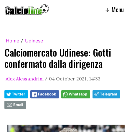
Menu
↓
Home
Udinese
/
Calciomercato Udinese: Gotti
confermato dalla dirigenza
Alex Alessandrini
04 October 2021, 14:33
/
Twitter
Facebook
Whatsapp
Telegram
Email