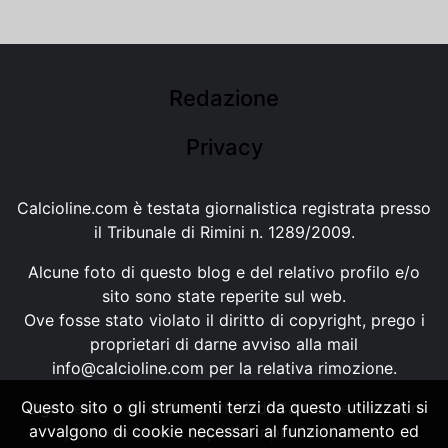
Redazione
Privacy
Calcioline.com è testata giornalistica registrata presso
il Tribunale di Rimini n. 1289/2009.
Alcune foto di questo blog e del relativo profilo e/o
sito sono state reperite sul web.
Ove fosse stato violato il diritto di copyright, prego i
proprietari di darne avviso alla mail
info@calcioline.com
per la relativa rimozione.
Questo sito o gli strumenti terzi da questo utilizzati si
Ogni testo e foto di proprietà di Calcioline.com non
avvalgono di cookie necessari al funzionamento ed
possono essere copiati o riprodotti, senza