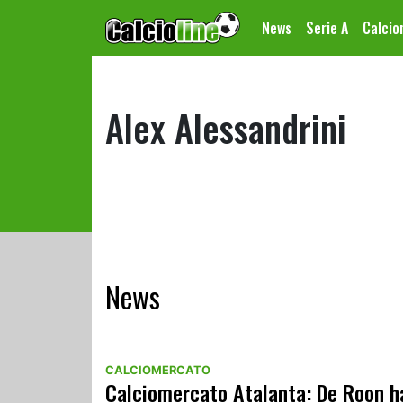
News
Serie A
Calci
Alex Alessandrini
News
CALCIOMERCATO
Calciomercato Atalanta: De Roon h