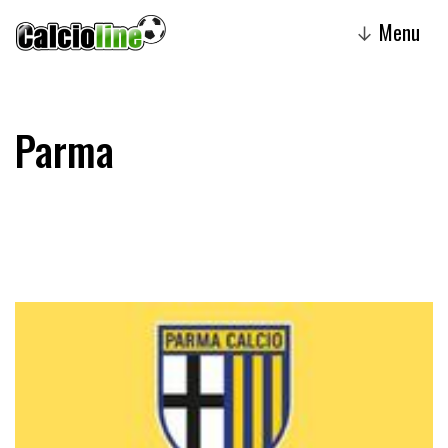
Menu
↓
Parma