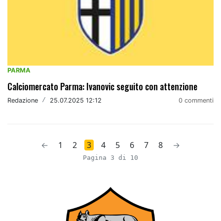
PARMA
Calciomercato Parma: Ivanovic seguito con attenzione
Redazione
/
25.07.2025 12:12
0 commenti
←
1
2
3
4
5
6
7
8
→
Pagina 3 di 10