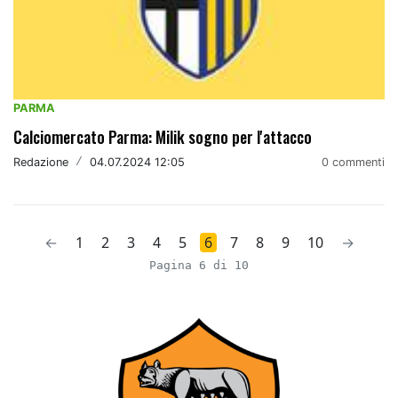
PARMA
Calciomercato Parma: Milik sogno per l'attacco
Redazione
/
04.07.2024 12:05
0 commenti
←
1
2
3
4
5
6
7
8
9
10
→
Pagina 6 di 10