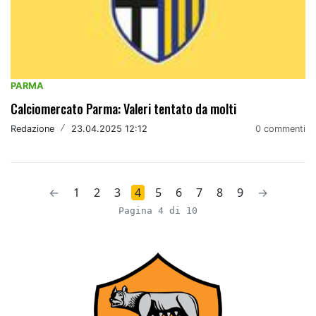
PARMA
Calciomercato Parma: Valeri tentato da molti
Redazione
/
23.04.2025 12:12
0 commenti
←
1
2
3
4
5
6
7
8
9
→
Pagina 4 di 10