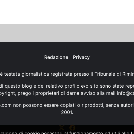
Redazione
Privacy
è testata giornalistica registrata presso il Tribunale di Rimi
i questo blog e del relativo profilo e/o sito sono state rep
opyright, prego i proprietari di darne avviso alla mail
info@ca
ne.com non possono essere copiati o riprodotti, senza autori
2001.
vvalgono di cookie necessari al funzionamento ed utili alle fin