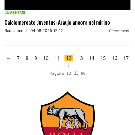
JUVENTUS
Calciomercato Juventus: Araujo ancora nel mirino
Redazione
/
04.08.2025 12:12
0 commenti
←
7
8
9
10
11
12
13
14
15
16
17
→
Pagina 12 di 60