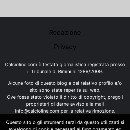
Redazione
Privacy
Calcioline.com è testata giornalistica registrata presso
il Tribunale di Rimini n. 1289/2009.
Alcune foto di questo blog e del relativo profilo e/o
sito sono state reperite sul web.
Ove fosse stato violato il diritto di copyright, prego i
proprietari di darne avviso alla mail
info@calcioline.com
per la relativa rimozione.
Questo sito o gli strumenti terzi da questo utilizzati si
Ogni testo e foto di proprietà di Calcioline.com non
avvalgono di cookie necessari al funzionamento ed
possono essere copiati o riprodotti, senza