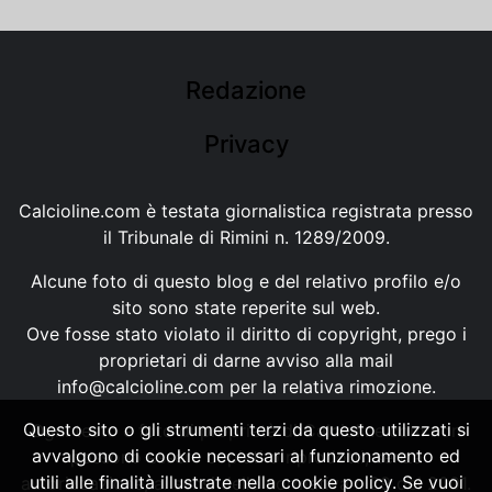
Redazione
Privacy
Calcioline.com è testata giornalistica registrata presso
il Tribunale di Rimini n. 1289/2009.
Alcune foto di questo blog e del relativo profilo e/o
sito sono state reperite sul web.
Ove fosse stato violato il diritto di copyright, prego i
proprietari di darne avviso alla mail
info@calcioline.com
per la relativa rimozione.
Questo sito o gli strumenti terzi da questo utilizzati si
Ogni testo e foto di proprietà di Calcioline.com non
avvalgono di cookie necessari al funzionamento ed
possono essere copiati o riprodotti, senza
utili alle finalità illustrate nella cookie policy. Se vuoi
autorizzazione, ai sensi della normativa n.29 del 2001.