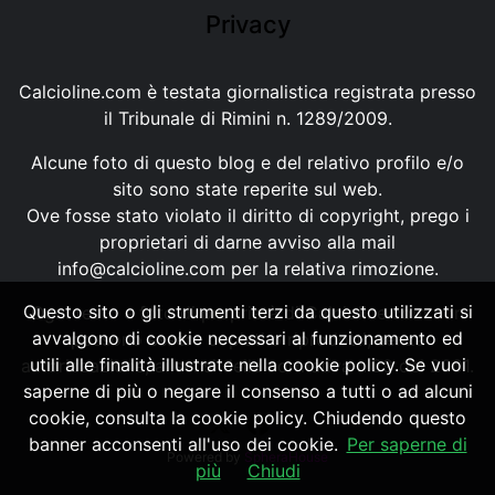
Privacy
Calcioline.com è testata giornalistica registrata presso
il Tribunale di Rimini n. 1289/2009.
Alcune foto di questo blog e del relativo profilo e/o
sito sono state reperite sul web.
Ove fosse stato violato il diritto di copyright, prego i
proprietari di darne avviso alla mail
info@calcioline.com
per la relativa rimozione.
Questo sito o gli strumenti terzi da questo utilizzati si
Ogni testo e foto di proprietà di Calcioline.com non
avvalgono di cookie necessari al funzionamento ed
possono essere copiati o riprodotti, senza
utili alle finalità illustrate nella cookie policy. Se vuoi
autorizzazione, ai sensi della normativa n.29 del 2001.
saperne di più o negare il consenso a tutti o ad alcuni
cookie, consulta la cookie policy. Chiudendo questo
banner acconsenti all'uso dei cookie.
Per saperne di
Powered by
SpheraHouse
più
Chiudi