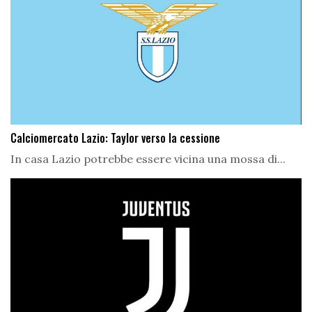
Calciomercato Lazio: Taylor verso la cessione
In casa Lazio potrebbe essere vicina una mossa di...