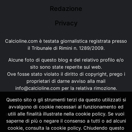
Redazione
Privacy
Calcioline.com è testata giornalistica registrata presso
il Tribunale di Rimini n. 1289/2009.
Alcune foto di questo blog e del relativo profilo e/o
sito sono state reperite sul web.
Ove fosse stato violato il diritto di copyright, prego i
proprietari di darne avviso alla mail
info@calcioline.com
per la relativa rimozione.
Questo sito o gli strumenti terzi da questo utilizzati si
Ogni testo e foto di proprietà di Calcioline.com non
avvalgono di cookie necessari al funzionamento ed
possono essere copiati o riprodotti, senza
utili alle finalità illustrate nella cookie policy. Se vuoi
autorizzazione, ai sensi della normativa n.29 del 2001.
saperne di più o negare il consenso a tutti o ad alcuni
cookie, consulta la cookie policy. Chiudendo questo