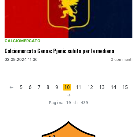
CALCIOMERCATO
Calciomercato Genoa: Pjanic subito per la mediana
03.09.2024 11:36
0 commenti
←
5
6
7
8
9
10
11
12
13
14
15
→
Pagina 10 di 439