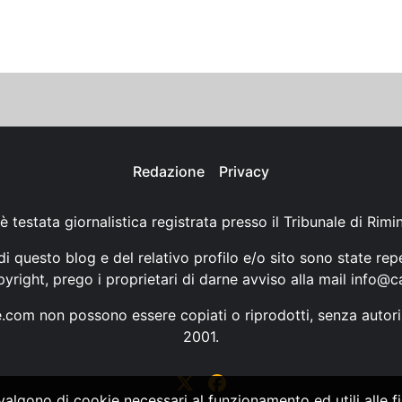
Redazione
Privacy
è testata giornalistica registrata presso il Tribunale di Rimi
i questo blog e del relativo profilo e/o sito sono state rep
opyright, prego i proprietari di darne avviso alla mail
info@ca
ne.com non possono essere copiati o riprodotti, senza autori
2001.
vvalgono di cookie necessari al funzionamento ed utili alle fin