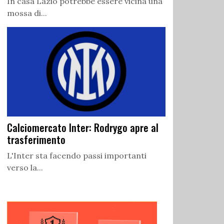
In casa Lazio potrebbe essere vicina una
mossa di...
Calciomercato Inter: Rodrygo apre al
trasferimento
L'Inter sta facendo passi importanti
verso la...