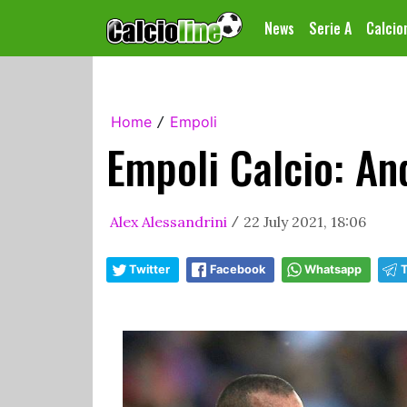
News
Serie A
Calci
Home
Empoli
/
Empoli Calcio: An
Alex Alessandrini
22 July 2021, 18:06
/
Twitter
Facebook
Whatsapp