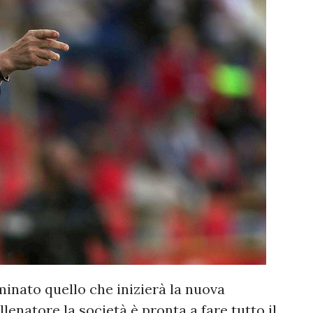
inato quello che inizierà la nuova
lenatore la società è pronta a fare tutto il