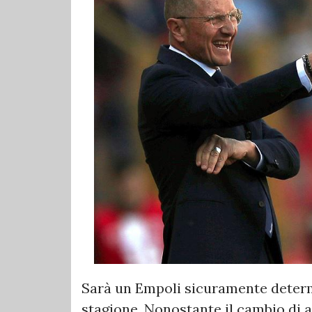
Sarà un Empoli sicuramente determ
stagione. Nonostante il cambio di al