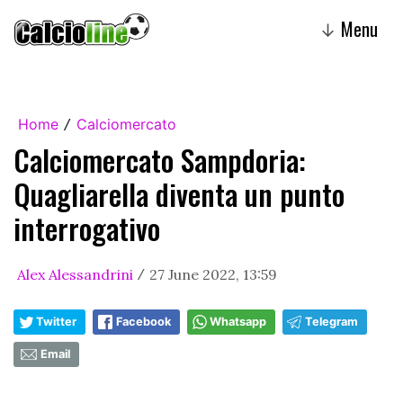
Menu
↓
Home
Calciomercato
/
Calciomercato Sampdoria:
Quagliarella diventa un punto
interrogativo
Alex Alessandrini
27 June 2022, 13:59
/
Twitter
Facebook
Whatsapp
Telegram
Email