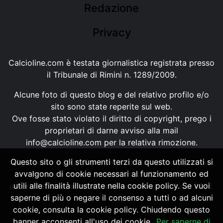
Redazione
Privacy
Calcioline.com è testata giornalistica registrata presso
il Tribunale di Rimini n. 1289/2009.
Alcune foto di questo blog e del relativo profilo e/o
sito sono state reperite sul web.
Ove fosse stato violato il diritto di copyright, prego i
proprietari di darne avviso alla mail
info@calcioline.com
per la relativa rimozione.
Questo sito o gli strumenti terzi da questo utilizzati si
Ogni testo e foto di proprietà di Calcioline.com non
avvalgono di cookie necessari al funzionamento ed
possono essere copiati o riprodotti, senza
utili alle finalità illustrate nella cookie policy. Se vuoi
autorizzazione, ai sensi della normativa n.29 del 2001.
saperne di più o negare il consenso a tutti o ad alcuni
cookie, consulta la cookie policy. Chiudendo questo
banner acconsenti all'uso dei cookie.
Per saperne di