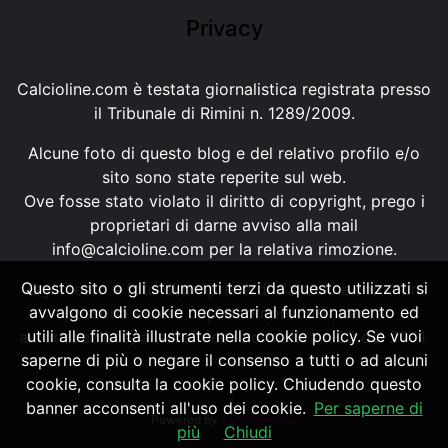
Privacy
Calcioline.com è testata giornalistica registrata presso
il Tribunale di Rimini n. 1289/2009.
Alcune foto di questo blog e del relativo profilo e/o
sito sono state reperite sul web.
Ove fosse stato violato il diritto di copyright, prego i
proprietari di darne avviso alla mail
info@calcioline.com
per la relativa rimozione.
Questo sito o gli strumenti terzi da questo utilizzati si
Ogni testo e foto di proprietà di Calcioline.com non
avvalgono di cookie necessari al funzionamento ed
possono essere copiati o riprodotti, senza
utili alle finalità illustrate nella cookie policy. Se vuoi
autorizzazione, ai sensi della normativa n.29 del 2001.
saperne di più o negare il consenso a tutti o ad alcuni
cookie, consulta la cookie policy. Chiudendo questo
banner acconsenti all'uso dei cookie.
Per saperne di
Powered by
SpheraHouse
più
Chiudi