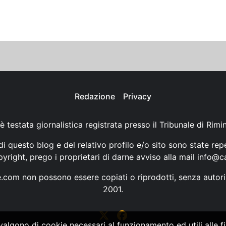
Redazione
Privacy
è testata giornalistica registrata presso il Tribunale di Rimi
i questo blog e del relativo profilo e/o sito sono state rep
opyright, prego i proprietari di darne avviso alla mail
info@ca
ne.com non possono essere copiati o riprodotti, senza autori
2001.
vvalgono di cookie necessari al funzionamento ed utili alle fin