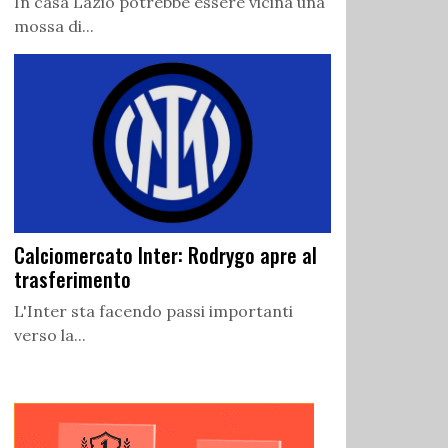
In casa Lazio potrebbe essere vicina una
mossa di...
Calciomercato Inter: Rodrygo apre al
trasferimento
L'Inter sta facendo passi importanti
verso la...