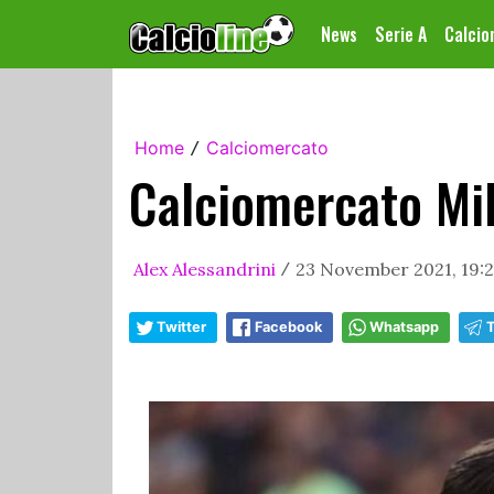
News
Serie A
Calci
Home
Calciomercato
/
Calciomercato Mil
Alex Alessandrini
23 November 2021, 19:2
/
Twitter
Facebook
Whatsapp