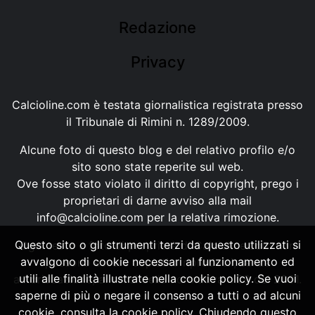
Redazione
Privacy
Calcioline.com è testata giornalistica registrata presso
il Tribunale di Rimini n. 1289/2009.
Alcune foto di questo blog e del relativo profilo e/o
sito sono state reperite sul web.
Ove fosse stato violato il diritto di copyright, prego i
proprietari di darne avviso alla mail
info@calcioline.com
per la relativa rimozione.
Questo sito o gli strumenti terzi da questo utilizzati si
Ogni testo e foto di proprietà di Calcioline.com non
avvalgono di cookie necessari al funzionamento ed
possono essere copiati o riprodotti, senza
utili alle finalità illustrate nella cookie policy. Se vuoi
autorizzazione, ai sensi della normativa n.29 del 2001.
saperne di più o negare il consenso a tutti o ad alcuni
cookie, consulta la cookie policy. Chiudendo questo