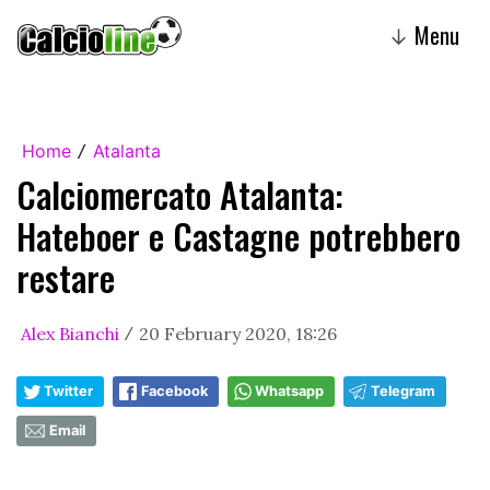
Menu
↓
Home
Atalanta
/
Calciomercato Atalanta:
Hateboer e Castagne potrebbero
restare
Alex Bianchi
20 February 2020, 18:26
/
Twitter
Facebook
Whatsapp
Telegram
Email