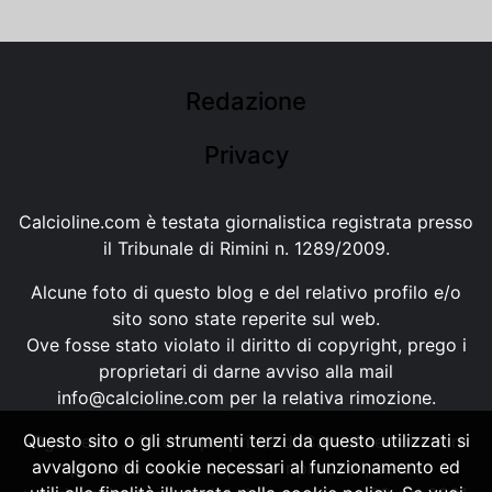
Redazione
Privacy
Calcioline.com è testata giornalistica registrata presso
il Tribunale di Rimini n. 1289/2009.
Alcune foto di questo blog e del relativo profilo e/o
sito sono state reperite sul web.
Ove fosse stato violato il diritto di copyright, prego i
proprietari di darne avviso alla mail
info@calcioline.com
per la relativa rimozione.
Questo sito o gli strumenti terzi da questo utilizzati si
Ogni testo e foto di proprietà di Calcioline.com non
avvalgono di cookie necessari al funzionamento ed
possono essere copiati o riprodotti, senza