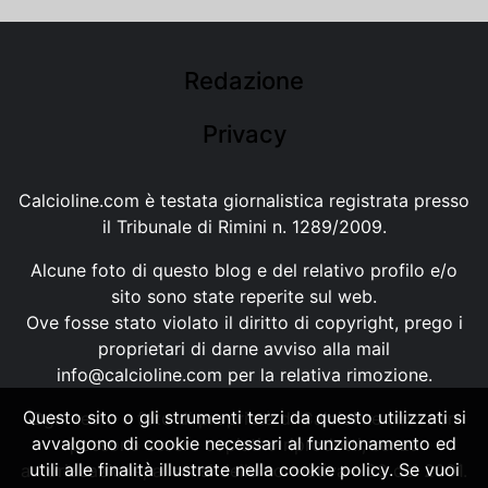
Redazione
Privacy
Calcioline.com è testata giornalistica registrata presso
il Tribunale di Rimini n. 1289/2009.
Alcune foto di questo blog e del relativo profilo e/o
sito sono state reperite sul web.
Ove fosse stato violato il diritto di copyright, prego i
proprietari di darne avviso alla mail
info@calcioline.com
per la relativa rimozione.
Questo sito o gli strumenti terzi da questo utilizzati si
Ogni testo e foto di proprietà di Calcioline.com non
avvalgono di cookie necessari al funzionamento ed
possono essere copiati o riprodotti, senza
utili alle finalità illustrate nella cookie policy. Se vuoi
autorizzazione, ai sensi della normativa n.29 del 2001.