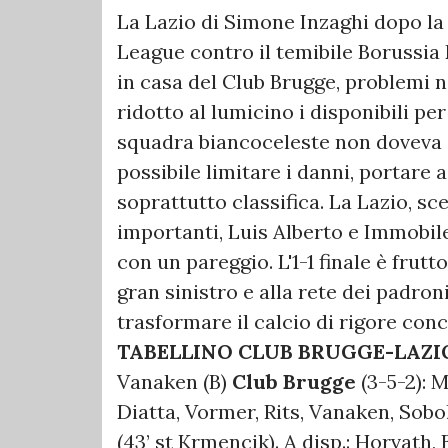
La Lazio di Simone Inzaghi dopo la 
League contro il temibile Borussi
in casa del Club Brugge, problemi 
ridotto al lumicino i disponibili per
squadra biancoceleste non doveva a
possibile limitare i danni, portare
soprattutto classifica. La Lazio, s
importanti, Luis Alberto e Immobile 
con un pareggio. L'1-1 finale è frutt
gran sinistro e alla rete dei padron
trasformare il calcio di rigore conce
TABELLINO
CLUB BRUGGE-LAZIO
Vanaken (B)
Club Brugge
(3-5-2): 
Diatta, Vormer, Rits, Vanaken, Sobo
(43’ st Krmencik). A disp.: Horvath, 