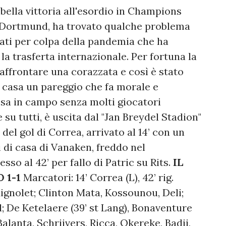
bella vittoria all'esordio in Champions
a Dortmund, ha trovato qualche problema
nati per colpa della pandemia che ha
 la trasferta internazionale. Per fortuna la
ffrontare una corazzata e così è stato
 a casa un pareggio che fa morale e
cesa in campo senza molti giocatori
su tutti, è uscita dal "Jan Breydel Stadion"
o del gol di Correa, arrivato al 14’ con un
i di casa di Vanaken, freddo nel
sso al 42’ per fallo di Patric su Rits.
IL
 1-1
Marcatori: 14’ Correa (L), 42’ rig.
Mignolet; Clinton Mata, Kossounou, Deli;
l; De Ketelaere (39’ st Lang), Bonaventure
Balanta, Schrijvers, Ricca, Okereke, Badji,