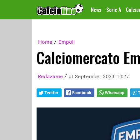
News
Serie A
Calci
Home
Empoli
/
Calciomercato Emp
Redazione
01 September 2023, 14:27
/
Twitter
Facebook
Whatsapp