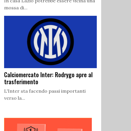
In casa Lazio potrebbe essere vicina una
mossa di...
Calciomercato Inter: Rodrygo apre al
trasferimento
L'Inter sta facendo passi importanti
verso la...