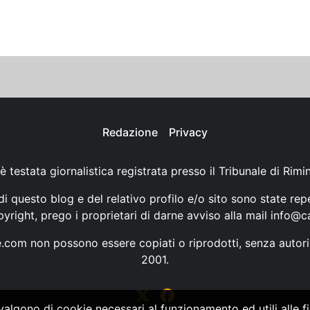
Redazione
Privacy
è testata giornalistica registrata presso il Tribunale di Rimi
i questo blog e del relativo profilo e/o sito sono state rep
opyright, prego i proprietari di darne avviso alla mail
info@ca
ne.com non possono essere copiati o riprodotti, senza autori
2001.
vvalgono di cookie necessari al funzionamento ed utili alle fin