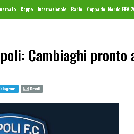
omercato
Coppe
Internazionale
Radio
Coppa del Mondo FIFA 
oli: Cambiaghi pronto a
Telegram
Email