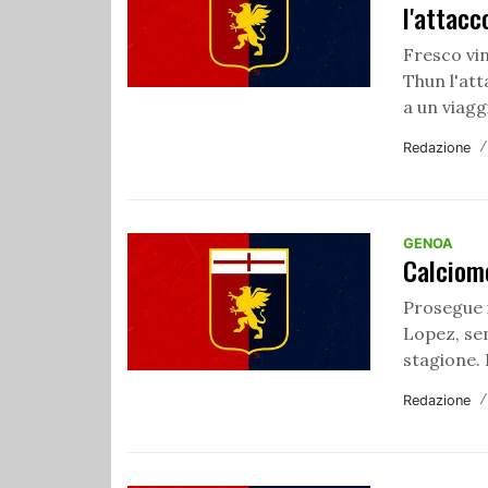
l'attacc
Fresco vi
Thun l'at
a un viagg
Redazione
GENOA
Calciom
Prosegue i
Lopez, sem
stagione. I
Redazione