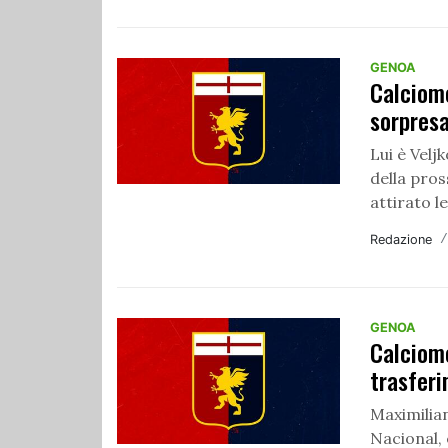
GENOA
Calciom
sorpres
Lui è Velj
della pros
attirato le
Redazione
GENOA
Calciome
trasfer
Maximilian
Nacional, 