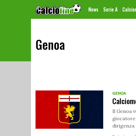
News
Serie A
Calci
Genoa
GENOA
Calciom
Il Genoa 
giocatore 
dirigenza 