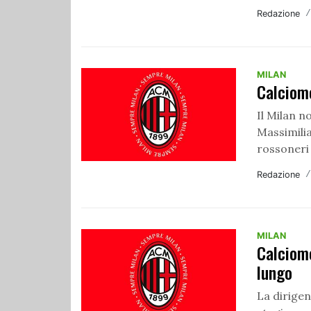
Redazione
MILAN
Calciome
Il Milan n
Massimilia
rossoneri 
Redazione
MILAN
Calciom
lungo
La dirige