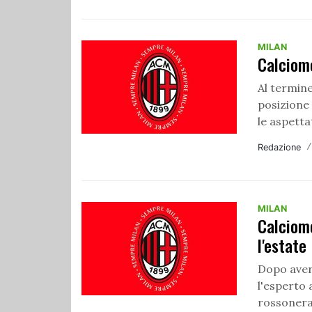
MILAN
Calciome
Al termine
posizione 
le aspettat
Redazione
MILAN
Calciom
l'estate
Dopo avere
l'esperto 
rossonera