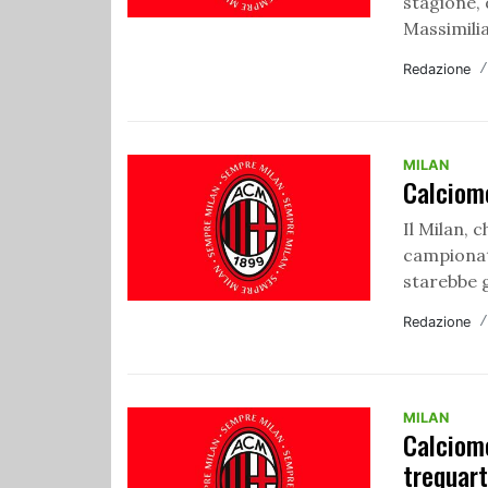
stagione,
Massimilia
Redazione
MILAN
Calciome
Il Milan, 
campionat
starebbe g
Redazione
MILAN
Calciome
trequart