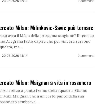
/
23.03.2026 12:12
0 commenti
rcato Milan: Milinkovic-Savic può tornare
tto avrà il Milan della prossima stagione? Il tecnico
no Allegri ha fatto capire che per vincere servono
qualità, ma...
/
20.03.2026 14:14
0 commenti
rcato Milan: Maignan a vita in rossonero
re in bilico a punto fermo della squadra. Stiamo
di Mike Maignan che a un certo punto della sua
rossonero sembrava...