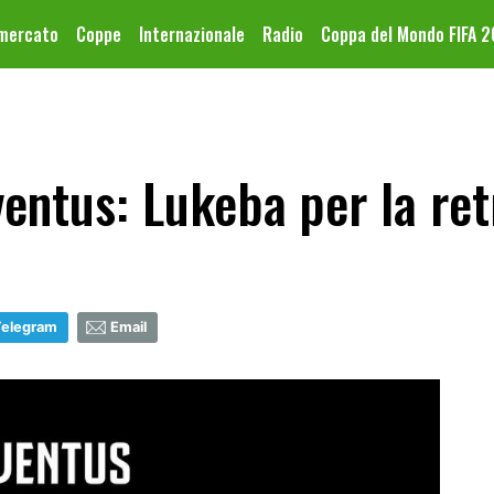
omercato
Coppe
Internazionale
Radio
Coppa del Mondo FIFA 
entus: Lukeba per la re
Telegram
Email