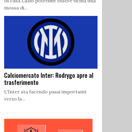
In casa Lazio potrebbe essere vicina una
mossa di...
Calciomercato Inter: Rodrygo apre al
trasferimento
L'Inter sta facendo passi importanti
verso la...