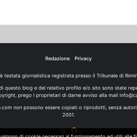
Redazione
Privacy
è testata giornalistica registrata presso il Tribunale di Rimi
i questo blog e del relativo profilo e/o sito sono state rep
opyright, prego i proprietari di darne avviso alla mail
info@ca
ne.com non possono essere copiati o riprodotti, senza autori
2001.
vvalgono di cookie necessari al funzionamento ed utili alle fin