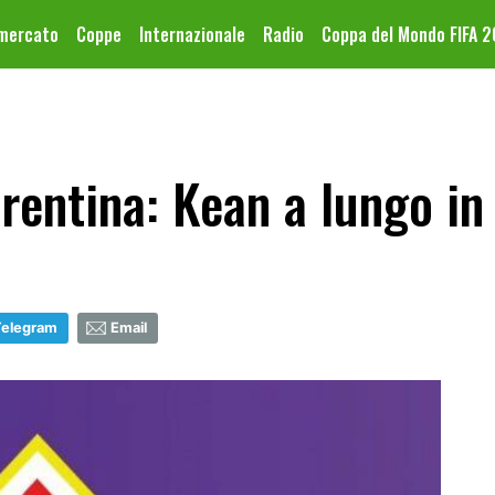
omercato
Coppe
Internazionale
Radio
Coppa del Mondo FIFA 
rentina: Kean a lungo in 
Telegram
Email