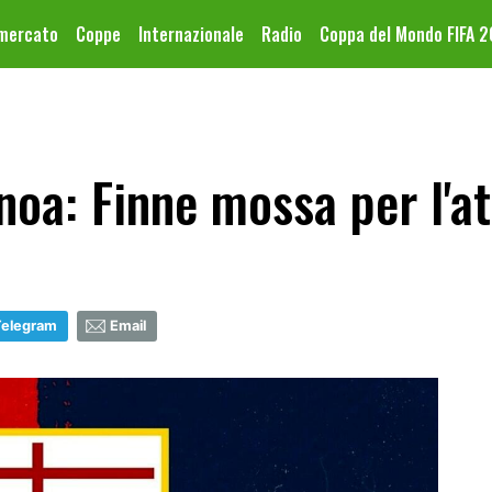
omercato
Coppe
Internazionale
Radio
Coppa del Mondo FIFA 
oa: Finne mossa per l'a
Telegram
Email