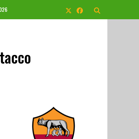
2026
ttacco