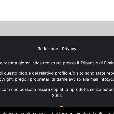
Redazione
Privacy
è testata giornalistica registrata presso il Tribunale di Rimi
i questo blog e del relativo profilo e/o sito sono state rep
opyright, prego i proprietari di darne avviso alla mail
info@ca
ne.com non possono essere copiati o riprodotti, senza autori
2001.
vvalgono di cookie necessari al funzionamento ed utili alle fin