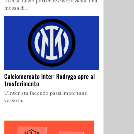
In casa Lazio potrebbe essere vicina una
mossa di...
Calciomercato Inter: Rodrygo apre al
trasferimento
L'Inter sta facendo passi importanti
verso la...