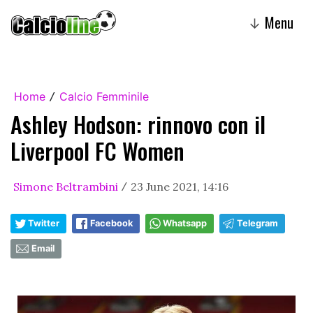
Menu
↓
Home
Calcio Femminile
/
Ashley Hodson: rinnovo con il
Liverpool FC Women
Simone Beltrambini
23 June 2021, 14:16
/
Twitter
Facebook
Whatsapp
Telegram
Email