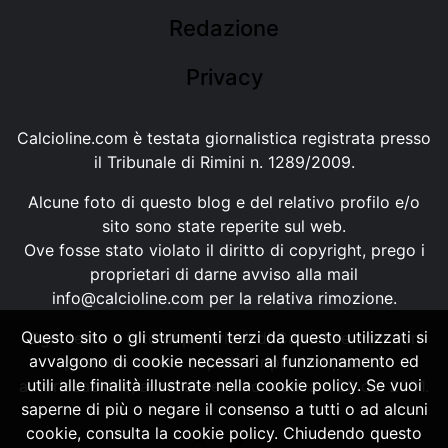
Redazione
Privacy
Calcioline.com è testata giornalistica registrata presso
il Tribunale di Rimini n. 1289/2009.
Alcune foto di questo blog e del relativo profilo e/o
sito sono state reperite sul web.
Ove fosse stato violato il diritto di copyright, prego i
proprietari di darne avviso alla mail
info@calcioline.com
per la relativa rimozione.
Questo sito o gli strumenti terzi da questo utilizzati si
Ogni testo e foto di proprietà di Calcioline.com non
avvalgono di cookie necessari al funzionamento ed
possono essere copiati o riprodotti, senza
utili alle finalità illustrate nella cookie policy. Se vuoi
autorizzazione, ai sensi della normativa n.29 del 2001.
saperne di più o negare il consenso a tutti o ad alcuni
cookie, consulta la cookie policy. Chiudendo questo