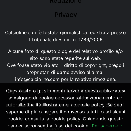
Redazione
Privacy
Calcioline.com è testata giornalistica registrata presso
il Tribunale di Rimini n. 1289/2009.
Alcune foto di questo blog e del relativo profilo e/o
sito sono state reperite sul web.
Ove fosse stato violato il diritto di copyright, prego i
proprietari di darne avviso alla mail
info@calcioline.com
per la relativa rimozione.
Questo sito o gli strumenti terzi da questo utilizzati si
Ogni testo e foto di proprietà di Calcioline.com non
avvalgono di cookie necessari al funzionamento ed
possono essere copiati o riprodotti, senza
utili alle finalità illustrate nella cookie policy. Se vuoi
autorizzazione, ai sensi della normativa n.29 del 2001.
saperne di più o negare il consenso a tutti o ad alcuni
cookie, consulta la cookie policy. Chiudendo questo
banner acconsenti all'uso dei cookie.
Per saperne di
Powered by
SpheraHouse