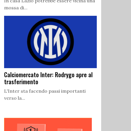
In casa Lazio potrebbe essere vicina una
mossa di...
Calciomercato Inter: Rodrygo apre al
trasferimento
L'Inter sta facendo passi importanti
verso la...