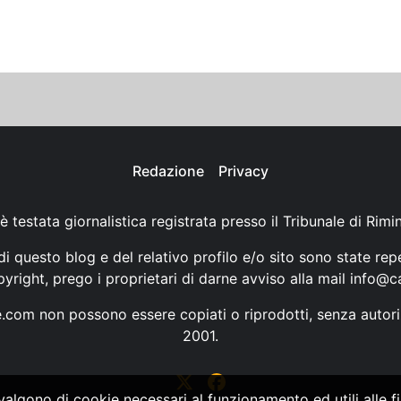
Redazione
Privacy
è testata giornalistica registrata presso il Tribunale di Rimi
i questo blog e del relativo profilo e/o sito sono state rep
opyright, prego i proprietari di darne avviso alla mail
info@ca
ne.com non possono essere copiati o riprodotti, senza autori
2001.
vvalgono di cookie necessari al funzionamento ed utili alle fin