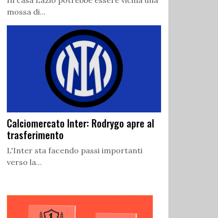
In casa Lazio potrebbe essere vicina una
mossa di...
Calciomercato Inter: Rodrygo apre al
trasferimento
L'Inter sta facendo passi importanti
verso la...