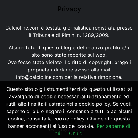
Privacy
Calcioline.com è testata giornalistica registrata presso
il Tribunale di Rimini n. 1289/2009.
Alcune foto di questo blog e del relativo profilo e/o
sito sono state reperite sul web.
Ove fosse stato violato il diritto di copyright, prego i
proprietari di darne avviso alla mail
info@calcioline.com
per la relativa rimozione.
Questo sito o gli strumenti terzi da questo utilizzati si
Ogni testo e foto di proprietà di Calcioline.com non
avvalgono di cookie necessari al funzionamento ed
possono essere copiati o riprodotti, senza
utili alle finalità illustrate nella cookie policy. Se vuoi
autorizzazione, ai sensi della normativa n.29 del 2001.
saperne di più o negare il consenso a tutti o ad alcuni
cookie, consulta la cookie policy. Chiudendo questo
banner acconsenti all'uso dei cookie.
Per saperne di
Powered by
SpheraHouse
più
Chiudi