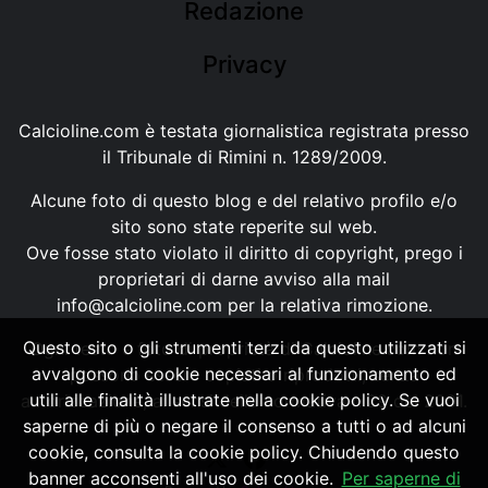
Redazione
Privacy
Calcioline.com è testata giornalistica registrata presso
il Tribunale di Rimini n. 1289/2009.
Alcune foto di questo blog e del relativo profilo e/o
sito sono state reperite sul web.
Ove fosse stato violato il diritto di copyright, prego i
proprietari di darne avviso alla mail
info@calcioline.com
per la relativa rimozione.
Questo sito o gli strumenti terzi da questo utilizzati si
Ogni testo e foto di proprietà di Calcioline.com non
avvalgono di cookie necessari al funzionamento ed
possono essere copiati o riprodotti, senza
utili alle finalità illustrate nella cookie policy. Se vuoi
autorizzazione, ai sensi della normativa n.29 del 2001.
saperne di più o negare il consenso a tutti o ad alcuni
cookie, consulta la cookie policy. Chiudendo questo
banner acconsenti all'uso dei cookie.
Per saperne di