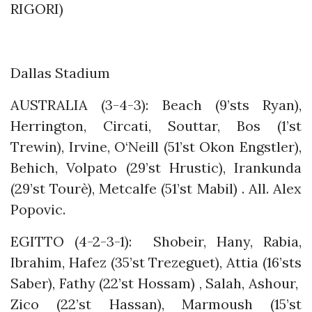
RIGORI)
Dallas Stadium
AUSTRALIA (3-4-3): Beach (9’sts Ryan),
Herrington, Circati, Souttar, Bos (1’st
Trewin), Irvine, O‘Neill (51’st Okon Engstler),
Behich, Volpato (29’st Hrustic), Irankunda
(29’st Tourè), Metcalfe (51’st Mabil) . All. Alex
Popovic.
EGITTO (4-2-3-1): Shobeir, Hany, Rabia,
Ibrahim, Hafez (35’st Trezeguet), Attia (16’sts
Saber), Fathy (22’st Hossam) , Salah, Ashour,
Zico (22’st Hassan), Marmoush (15’st