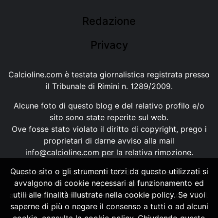
Redazione
Privacy
Calcioline.com è testata giornalistica registrata presso
il Tribunale di Rimini n. 1289/2009.
Alcune foto di questo blog e del relativo profilo e/o
sito sono state reperite sul web.
Ove fosse stato violato il diritto di copyright, prego i
proprietari di darne avviso alla mail
info@calcioline.com
per la relativa rimozione.
Questo sito o gli strumenti terzi da questo utilizzati si
Ogni testo e foto di proprietà di Calcioline.com non
avvalgono di cookie necessari al funzionamento ed
possono essere copiati o riprodotti, senza
utili alle finalità illustrate nella cookie policy. Se vuoi
autorizzazione, ai sensi della normativa n.29 del 2001.
saperne di più o negare il consenso a tutti o ad alcuni