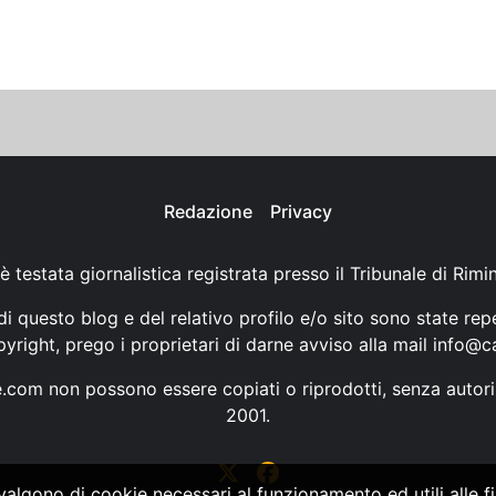
Redazione
Privacy
è testata giornalistica registrata presso il Tribunale di Rimi
i questo blog e del relativo profilo e/o sito sono state rep
opyright, prego i proprietari di darne avviso alla mail
info@ca
ne.com non possono essere copiati o riprodotti, senza autori
2001.
vvalgono di cookie necessari al funzionamento ed utili alle fin