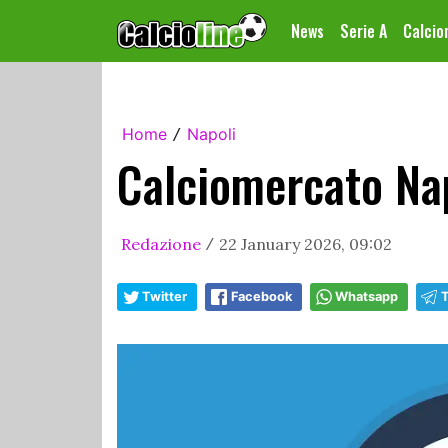
News
Serie A
Calci
Home
Napoli
/
Calciomercato Nap
Redazione
22 January 2026, 09:02
/
Twitter
Facebook
Whatsapp