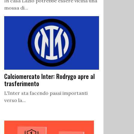
In casa Lazio potrebbe essere vicina una
mossa di...
Calciomercato Inter: Rodrygo apre al
trasferimento
L'Inter sta facendo passi importanti
verso la...