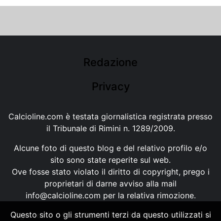
Redazione
Privacy
Calcioline.com è testata giornalistica registrata presso
il Tribunale di Rimini n. 1289/2009.
Alcune foto di questo blog e del relativo profilo e/o
sito sono state reperite sul web.
Ove fosse stato violato il diritto di copyright, prego i
proprietari di darne avviso alla mail
info@calcioline.com
per la relativa rimozione.
Questo sito o gli strumenti terzi da questo utilizzati si
Ogni testo e foto di proprietà di Calcioline.com non