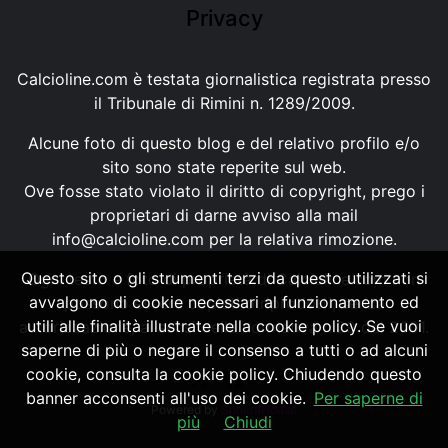
Privacy
Calcioline.com è testata giornalistica registrata presso
il Tribunale di Rimini n. 1289/2009.
Alcune foto di questo blog e del relativo profilo e/o
sito sono state reperite sul web.
Ove fosse stato violato il diritto di copyright, prego i
proprietari di darne avviso alla mail
info@calcioline.com
per la relativa rimozione.
Questo sito o gli strumenti terzi da questo utilizzati si
Ogni testo e foto di proprietà di Calcioline.com non
avvalgono di cookie necessari al funzionamento ed
possono essere copiati o riprodotti, senza
utili alle finalità illustrate nella cookie policy. Se vuoi
autorizzazione, ai sensi della normativa n.29 del 2001.
saperne di più o negare il consenso a tutti o ad alcuni
cookie, consulta la cookie policy. Chiudendo questo
banner acconsenti all'uso dei cookie.
Per saperne di
Powered by
SpheraHouse
più
Chiudi