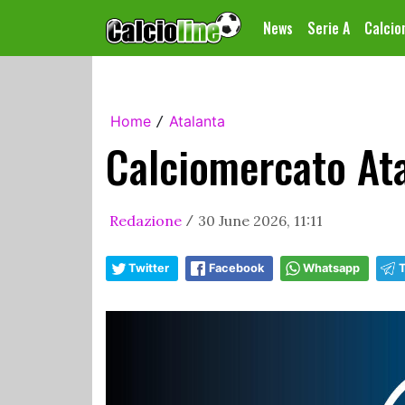
News
Serie A
Calci
Home
Atalanta
/
Calciomercato Ata
Redazione
30 June 2026, 11:11
/
Twitter
Facebook
Whatsapp