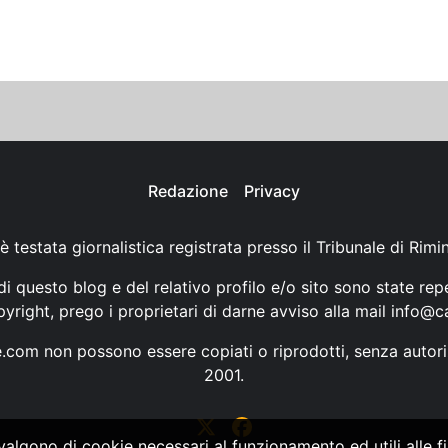
Redazione
Privacy
è testata giornalistica registrata presso il Tribunale di Rimi
i questo blog e del relativo profilo e/o sito sono state rep
opyright, prego i proprietari di darne avviso alla mail
info@ca
ne.com non possono essere copiati o riprodotti, senza autori
2001.
vvalgono di cookie necessari al funzionamento ed utili alle fin