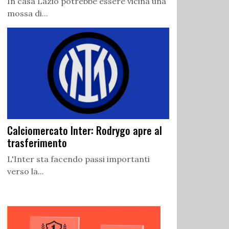
In casa Lazio potrebbe essere vicina una
mossa di...
Calciomercato Inter: Rodrygo apre al
trasferimento
L'Inter sta facendo passi importanti
verso la...