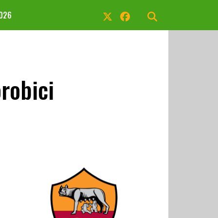
2026
robici